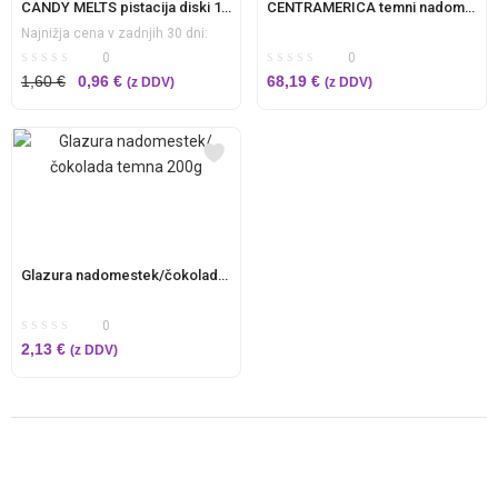
CANDY MELTS pistacija diski 100g – compound/glazura
CENTRAMERICA temni nadomestek čokolade/glazura 10kg
Najnižja cena v zadnjih 30 dni:
0
0
Izvirna
Trenutna
1,60
€
0,96
€
68,19
€
(z DDV)
(z DDV)
cena
cena
je
je:
bila:
0,96 €.
1,60 €.
Glazura nadomestek/čokolada temna 200g
0
2,13
€
(z DDV)