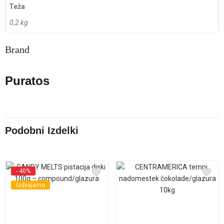
Teža
0,2 kg
Brand
Puratos
Podobni Izdelki
- 40%
Izdvajamo