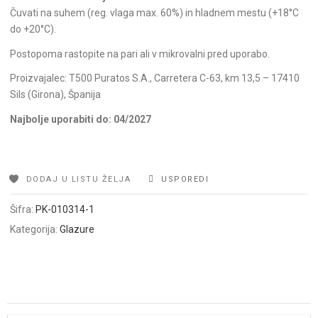
Čuvati na suhem (reg. vlaga max. 60%) in hladnem mestu (+18°C
do +20°C).
Postopoma rastopite na pari ali v mikrovalni pred uporabo.
Proizvajalec: T500 Puratos S.A., Carretera C-63, km 13,5 – 17410
Sils (Girona), Španija
Najbolje uporabiti do: 04/2027
DODAJ U LISTU ŽELJA
USPOREDI
Šifra:
PK-010314-1
Kategorija:
Glazure