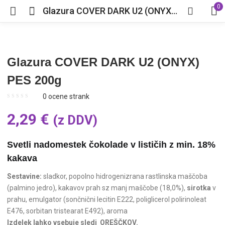
0
Glazura COVER DARK U2 (ONYX) PES 200g
Glazura COVER DARK U2 (ONYX)
PES 200g
0
ocene strank
2,29
€
(z DDV)
Svetli nadomestek čokolade v lističih z min. 18%
kakava
Sestavine:
sladkor, popolno hidrogenizrana rastlinska maščoba
(palmino jedro), kakavov prah sz manj maščobe (18,0%),
sirotka
v
prahu, emulgator (sončnični lecitin E222, poliglicerol polirinoleat
E476, sorbitan tristearat E492), aroma
Izdelek lahko vsebuje sledi OREŠČKOV.